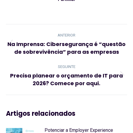
Navegação
de
ANTERIOR
post:
Na Imprensa: Cibersegurança é “questão
Artigo
de sobrevivência” para as empresas
anterior:
SEGUINTE
Precisa planear o orçamento de IT para
Artigo
2026? Comece por aqui.
seguinte:
Artigos relacionados
Potenciar a Employer Experience