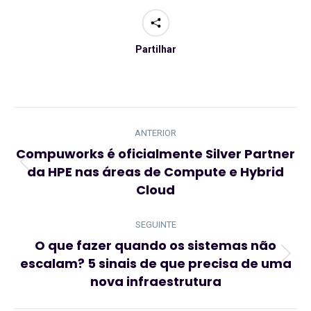
Partilhar
Navegação
de
ANTERIOR
post:
Compuworks é oficialmente Silver Partner
da HPE nas áreas de Compute e Hybrid
Artigo
Cloud
anterior:
SEGUINTE
O que fazer quando os sistemas não
escalam? 5 sinais de que precisa de uma
Artigo
nova infraestrutura
seguinte: