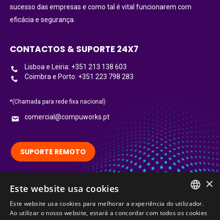
sucesso das empresas e como tal é vital funcionarem com
eficácia e segurança.
CONTACTOS & SUPORTE 24X7
Lisboa e Leiria: +351 213 138 603
Coimbra e Porto: +351 223 798 283
*(Chamada para rede fixa nacional)
comercial@compuworks.pt
SUPORTE REMOTO
×
Siga-nos no LinkedIn:
Este website usa cookies
LinkedIn
Este website usa cookies para melhorar a experiência do utilizador.
PORTUGUESE
Ao utilizar o nosso website, estará a concordar com todos os cookies
Certified