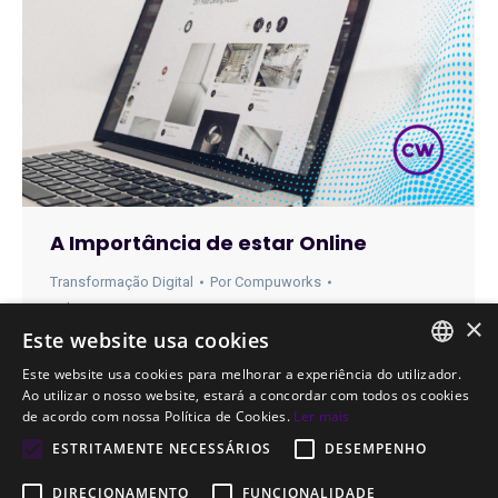
A Importância de estar Online
Transformação Digital
Por
Compuworks
2 de Janeiro, 2024
×
Este website usa cookies
Na era digital em que vivemos, a presença online
Este website usa cookies para melhorar a experiência do utilizador.
tornou-se fundamental para o sucesso e a
PORTUGUESE
Ao utilizar o nosso website, estará a concordar com todos os cookies
relevância de qualquer empresa.
de acordo com nossa Política de Cookies.
Ler mais
ENGLISH
ESTRITAMENTE NECESSÁRIOS
DESEMPENHO
DIRECIONAMENTO
FUNCIONALIDADE