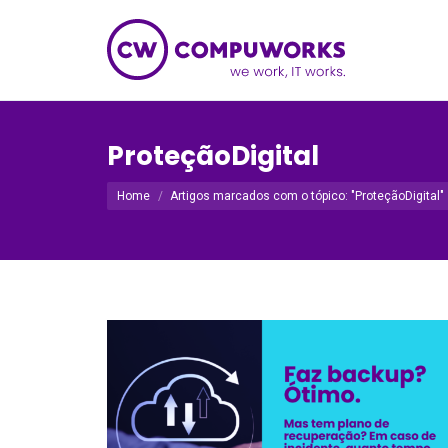
ProteçãoDigital
Você está aqui:
Home
Artigos marcados com o tópico: "ProteçãoDigital"