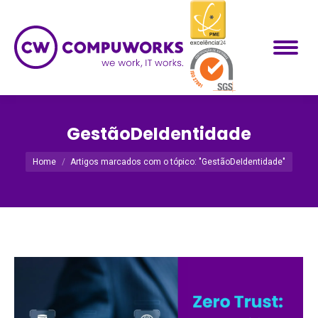
GestãoDeIdentidade
Você está aqui:
Home
Artigos marcados com o tópico: "GestãoDeIdentidade"