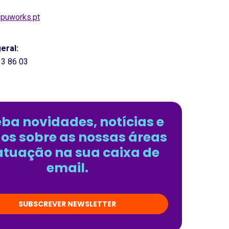
puworks.pt
eral:
13 86 03
ba novidades, notícias e
gos sobre as nossas áreas
atuação na sua caixa de
email.
SUBSCREVER NEWSLETTER