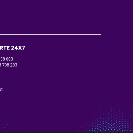
RTE 24X7
138 603
3 798 283
)
pt