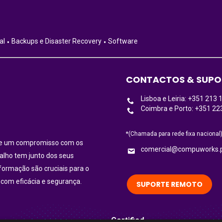
al
Backups e Disaster Recovery
Software
CONTACTOS & SUPO
Lisboa e Leiria: +351 213 
Coimbra e Porto: +351 22
*(Chamada para rede fixa nacional
ece um compromisso com os
comercial@compuworks.
balho tem junto dos seus
nformação são cruciais para o
 com eficácia e segurança.
SUPORTE REMOTO
Certified