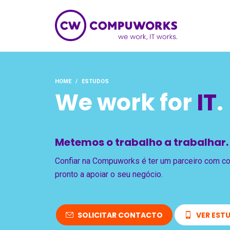
HOME
ESTUDOS
Você está aqui:
We work for
IT
.
Metemos o trabalho a trabalhar.
Confiar na Compuworks é ter um parceiro com c
pronto a apoiar o seu negócio.
SOLICITAR CONTACTO
VER EST