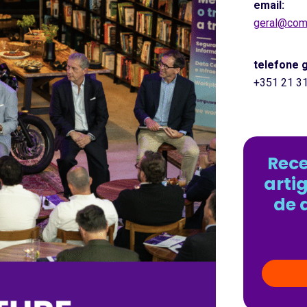
email:
geral@com
telefone g
+351 21 3
Rece
arti
de 