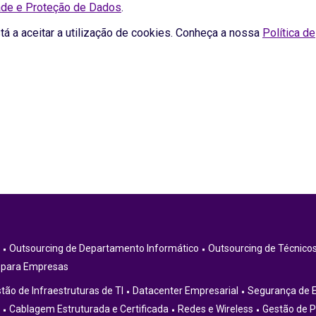
dade e Proteção de Dados
.
á a aceitar a utilização de cookies. Conheça a nossa
Política de
Outsourcing de Departamento Informático
Outsourcing de Técnicos
 para Empresas
tão de Infraestruturas de TI
Datacenter Empresarial
Segurança de 
Cablagem Estruturada e Certificada
Redes e Wireless
Gestão de P