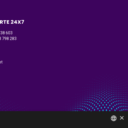
RTE 24X7
138 603
3 798 283
)
pt
×