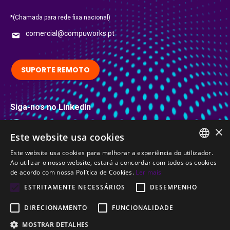
*(Chamada para rede fixa nacional)
comercial@compuworks.pt
SUPORTE REMOTO
Siga-nos no LinkedIn
LinkedIn
×
Este website usa cookies
Certificações
Este website usa cookies para melhorar a experiência do utilizador.
PORTUGUESE
Ao utilizar o nosso website, estará a concordar com todos os cookies
de acordo com nossa Política de Cookies.
Ler mais
ENGLISH
ESTRITAMENTE NECESSÁRIOS
DESEMPENHO
DIRECIONAMENTO
FUNCIONALIDADE
MOSTRAR DETALHES