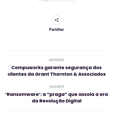
Partilhar
Navegação
de
ANTERIOR
post:
Compuworks garante segurança dos
Artigo
clientes da Grant Thornton & Associados
anterior:
SEGUINTE
‘Ransomware’: a “praga” que assola a era
Artigo
da Revolução Digital
seguinte: