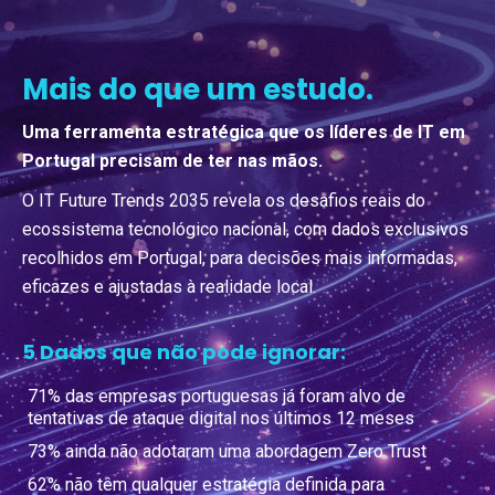
Mais do que um estudo.
Uma ferramenta estratégica que os líderes de IT em
Portugal precisam de ter nas mãos.
O IT Future Trends 2035 revela os desafios reais do
ecossistema tecnológico nacional, com dados exclusivos
recolhidos em Portugal, para decisões mais informadas,
eficazes e ajustadas à realidade local.
5 Dados que não pode ignorar:
71% das empresas portuguesas já foram alvo de
tentativas de ataque digital nos últimos 12 meses
73% ainda não adotaram uma abordagem Zero Trust
62% não têm qualquer estratégia definida para