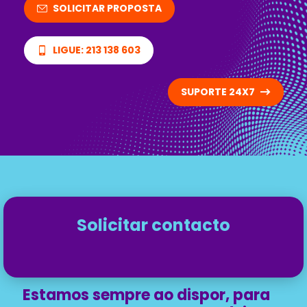
SOLICITAR PROPOSTA
LIGUE: 213 138 603
SUPORTE 24X7
Solicitar contacto
Estamos sempre ao dispor, para